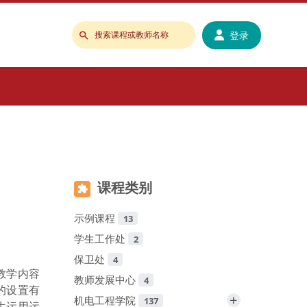
登录
搜
索
课
程
或
教
师
名
称
课程类别
示例课程
13
学生工作处
2
保卫处
4
教学内容
教师发展中心
4
的设置有
+
机电工程学院
137
生运用运