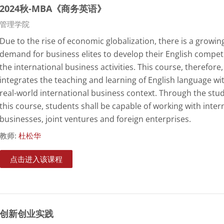
2024秋-MBA《商务英语》
课程类别
管理学院
Due to the rise of economic globalization, there is a growin
demand for business elites to develop their English compet
the international business activities. This course, therefore,
integrates the teaching and learning of English language wi
real-world international business context. Through the stud
this course, students shall be capable of working with inter
businesses, joint ventures and foreign enterprises.
教师:
杜松华
点击进入该课程
创新创业实践