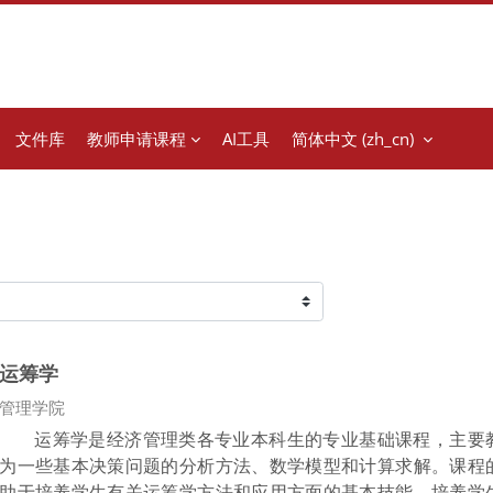
文件库
教师申请课程
AI工具
简体中文 ‎(zh_cn)‎
运筹学
课程类别
管理学院
运筹学是经济管
理类各专业本科生的专业基础课程，主要
为一些基本决策问题的分析方法、数学模型和计算求解。课程
助于培养学生有关运筹学方法和应用方面的基本技能，培养学