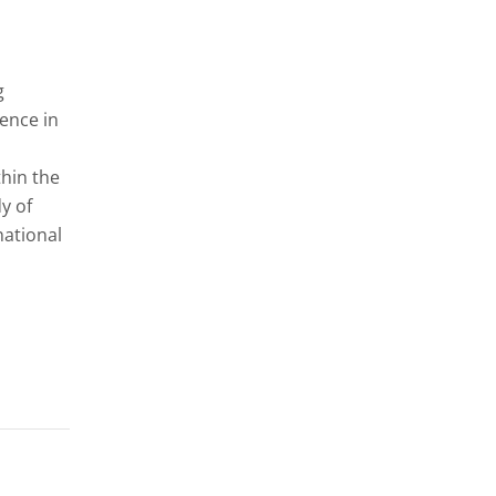
g
ence in
thin the
y of
national