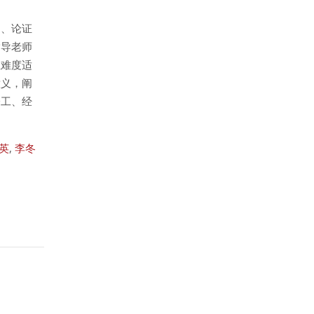
题、论证
指导老师
且难度适
意义，阐
分工、经
英
,
李冬