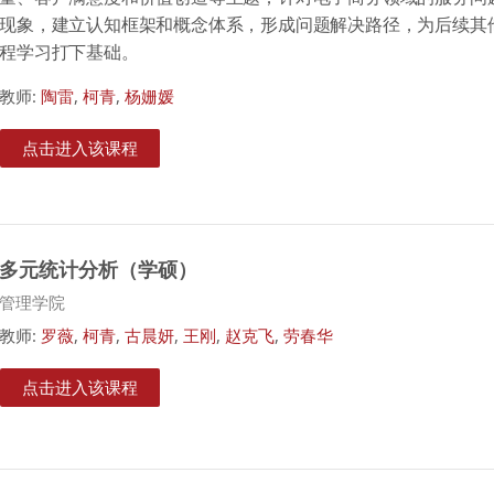
现象，建立认知框架和概念体系，形成问题解决路径，为后续其
程学习打下基础。
教师:
陶雷
,
柯青
,
杨姗媛
点击进入该课程
多元统计分析（学硕）
课程类别
管理学院
教师:
罗薇
,
柯青
,
古晨妍
,
王刚
,
赵克飞
,
劳春华
点击进入该课程