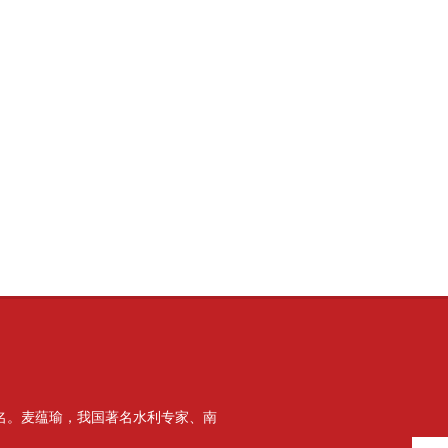
名。麦蕴瑜，我国著名水利专家、南
版块