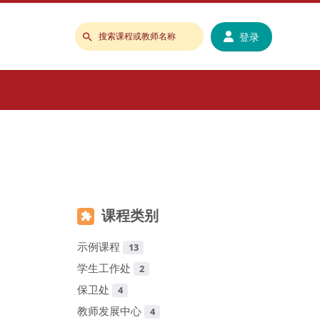
登录
搜
索
课
程
或
教
师
名
称
课程类别
示例课程
13
学生工作处
2
保卫处
4
教师发展中心
4