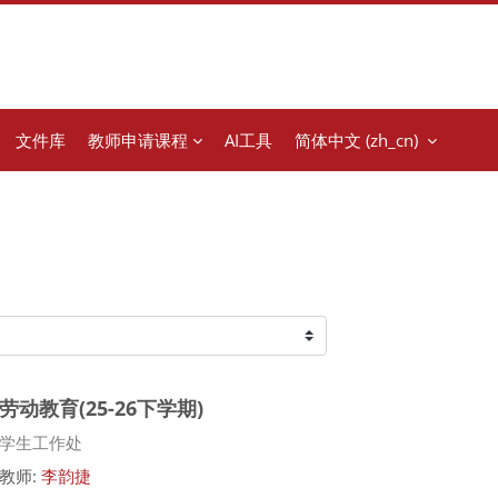
文件库
教师申请课程
AI工具
简体中文 ‎(zh_cn)‎
劳动教育(25-26下学期)
课程类别
学生工作处
教师:
李韵捷