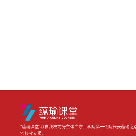
版块
“蕴瑜课堂”取自我校前身主体广东工学院第一任院长麦蕴瑜之
沙接收专员。