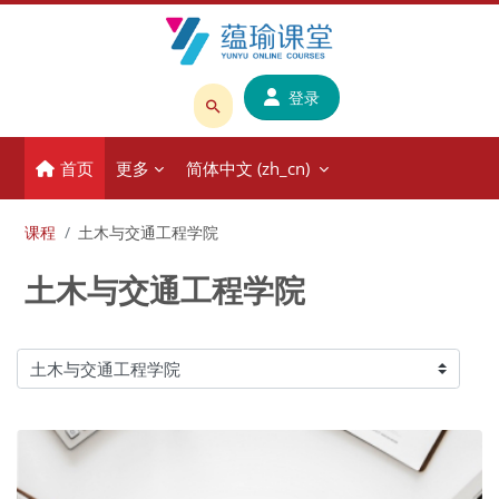
跳到主要内容
登录
搜
索
首页
更多
简体中文 ‎(zh_cn)‎
课
程
或
课程
土木与交通工程学院
教
土木与交通工程学院
师
名
称
课程类别