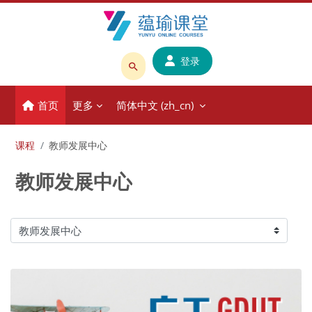
跳到主要内容
登录
搜
索
首页
更多
简体中文 ‎(zh_cn)‎
课
程
或
课程
教师发展中心
教
教师发展中心
师
名
称
课程类别