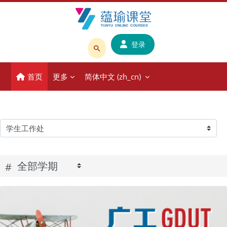
跳到主要内容
登录
搜
索
首页
更多
简体中文 ‎(zh_cn)‎
课
程
或
教
师
课程类别
名
称
#