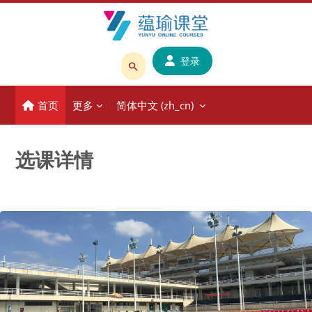
跳到主要内容
登录
搜
索
首页
更多
简体中文 ‎(zh_cn)‎
课
程
或
选课详情
教
师
名
称