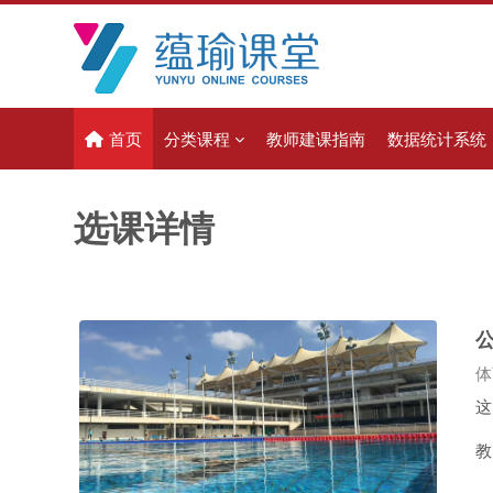
跳到主要内容
首页
分类课程
教师建课指南
数据统计系统
选课详情
课
体
游
这
教