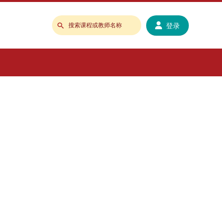
登录
搜
索
课
程
或
教
师
名
称