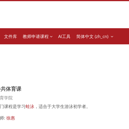
文件库
教师申请课程
AI工具
简体中文 ‎(zh_cn)‎
公共体育课
程类别
育学院
泳理论课视频
门课程是学习
蛙泳
，适合于大学生游泳初学者。
师:
徐惠