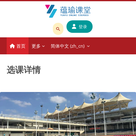
跳到主要内容
登录
搜
索
首页
更多
简体中文 ‎(zh_cn)‎
课
程
或
选课详情
教
师
名
称