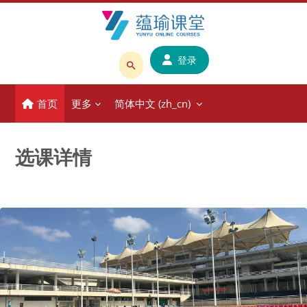
跳到主要内容
登录
搜
索
首页
更多
简体中文 ‎(zh_cn)‎
课
程
或
选课详情
教
师
名
称