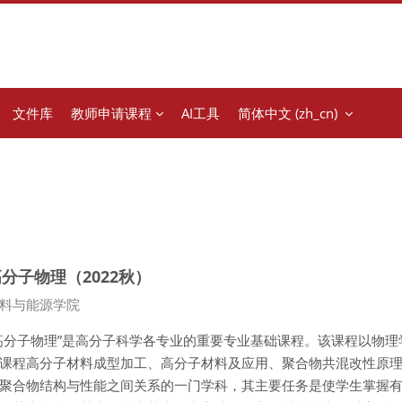
文件库
教师申请课程
AI工具
简体中文 ‎(zh_cn)‎
分子物理（2022秋）
程类别
料与能源学院
高分子物理
”
是高分子科学各专业的重要专业基础课程。该课程以物理
课程高分子材料成型加工、高分子材料及应用、聚合物共混改性原
聚合物结构与性能之间关系的一门学科，其主要任务是使学生掌握