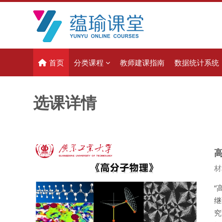
跳到主要内容
首页
分类课程
教师建课指南
数据统计系统
选课详情
高
课
材
“
继
究