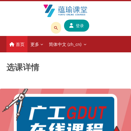
跳到主要内容
登录
搜
索
首页
更多
简体中文 ‎(zh_cn)‎
课
程
或
选课详情
教
师
名
称