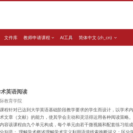
文件库
教师申请课程
AI工具
简体中文 ‎(zh_cn)‎
学术英语阅读
程类别
际教育学院
课程针对已达到大学英语基础阶段教学要求的学生而设计，以学术
术文章（文献）的能力，使其学会主动和灵活得运用各种阅读策略。
内容该课程由九个单元构成，每个单元由若干微视频和配套练习组
分别是： 理解学术概述理解学术定义利用语境线索推断词义；区分