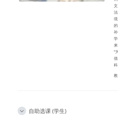
文
法
境
的
补
学
来
“
借
科
教
自助选课 (学生)
自助选课 (学生)
自助选课 (学生)