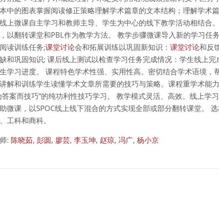
本中的图表掌握阅读修正策略理解学术篇章的文本结构；理解学术篇
线上微课自主学习和教师主导、学生为中心的线下教学活动相结合
，以翻转课堂和PBL作为教学方法。 教学步骤微课导入新的学习任
阅读训练任务;
课堂讨论
会和拓展训练以巩固新知识：
课堂讨论
和反
缺和巩固知识; 课后线上测试以检查学习任务完成情况：学生线上
生学习进度。 课程特色学术性强、实用性高。密切结合学术语境，
讲解和训练学生读懂学术文章所需要的技巧与策略。课程重学术能力
为答案而技巧”的纯功利性技巧学习。 教学模式灵活、高效。线上学
助微课，以SPOC线上线下混合的方式实现全部或部分翻转课堂。 
、工科和商科。
师:
陈晓茹
,
彭圆
,
廖芸
,
李玉坤
,
赵琼
,
冯广
,
杨小京