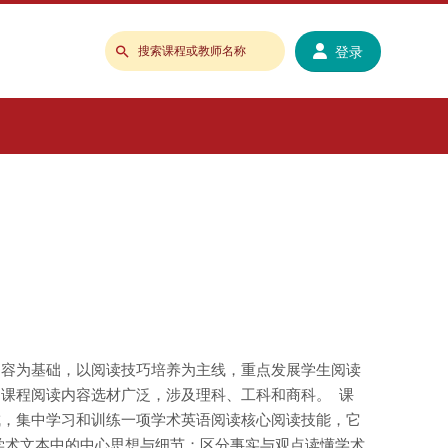
登录
搜
索
课
程
或
教
师
名
称
内容为基础，以阅读技巧培养为主线，重点发展学生阅读
课程阅读内容选材广泛，涉及理科、工科和商科。 课
成，集中学习和训练一项学术英语阅读核心阅读技能，它
学术文本中的中心思想与细节；区分事实与观点读懂学术