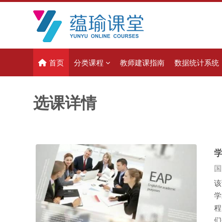
跳到主要内容
首页
分类课程
教师建课指南
数据统计系统
选课详情
课
国
该
学
程
们