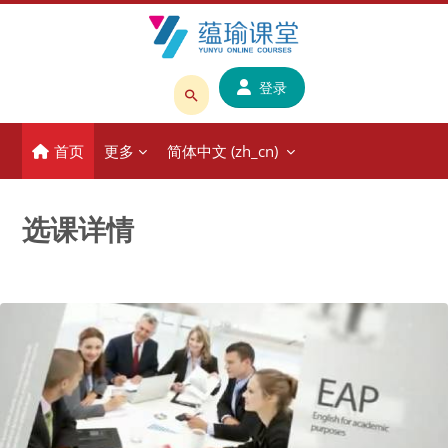
跳到主要内容
登录
搜
索
首页
更多
简体中文 ‎(zh_cn)‎
课
程
或
选课详情
教
师
名
称