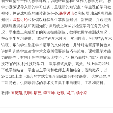
新云课堂平台作为教学环境，以翻转课堂和PBL作为教学方法。 教
学步骤微课导入新的学习任务，呈现新的知识点：学生课前学习微
视频，并完成相应的阅读训练任务;
课堂讨论
会和拓展训练以巩固新
知识：
课堂讨论
和反馈以确保学生掌握新知识、新技能，并通过拓
展训练查漏补缺和巩固知识; 课后线上测试以检查学习任务完成情
况：学生线上完成配套的阅读技能训练，教师把握学生测试情况，
督促学生学习进度。 课程特色学术性强、实用性高。密切结合学术
语境，帮助学生熟悉学术篇章的文体特色，并针对这些篇章特色来
讲解和训练学生读懂学术文章所需要的技巧与策略。课程重学术能
力的培养，有别于凭空讲解阅读技巧，“为技巧而技巧”或“为答案而
技巧”的纯功利性技巧学习。 教学模式灵活、高效。线上学习和线
下教学相结合，学生自主学习和教师主讲相结合，借助微课，以
SPOC线上线下混合的方式实现全部或部分翻转课堂。 选材凸显理
工科特色。供阅读训练的学术文章集中来自理科、工科和商科。
教师:
陈晓茹
,
彭圆
,
廖芸
,
李玉坤
,
赵琼
,
冯广
,
杨小京