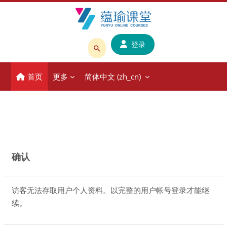
跳到主要内容
登录
搜
索
首页
更多
简体中文 ‎(zh_cn)‎
课
程
或
教
师
名
确认
称
访客无法存取用户个人资料。以完整的用户帐号登录才能继
续。