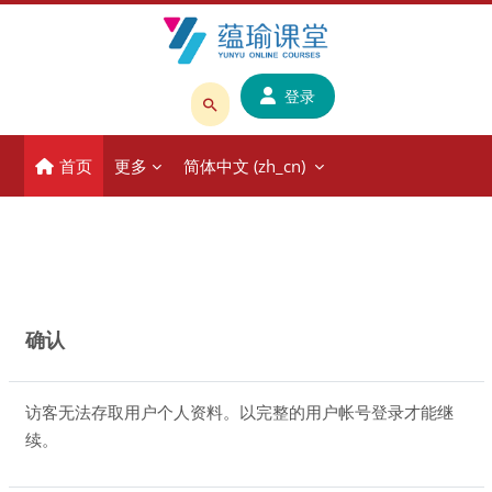
跳到主要内容
登录
搜
索
首页
更多
简体中文 ‎(zh_cn)‎
课
程
或
教
师
名
确认
称
访客无法存取用户个人资料。以完整的用户帐号登录才能继
续。