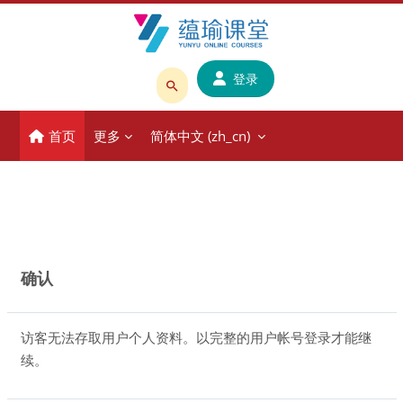
跳到主要内容
登录
搜
索
首页
更多
简体中文 ‎(zh_cn)‎
课
程
或
教
师
名
确认
称
访客无法存取用户个人资料。以完整的用户帐号登录才能继
续。