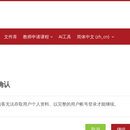
文件库
教师申请课程
AI工具
简体中文 ‎(zh_cn)‎
确认
访客无法存取用户个人资料。以完整的用户帐号登录才能继续。
取消
继续