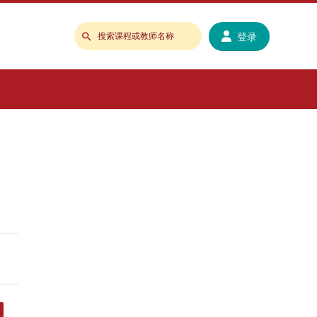
登录
搜
索
课
程
或
教
师
名
称