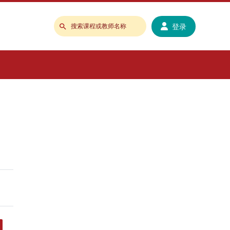
登录
搜
索
课
程
或
教
师
名
称