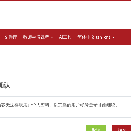
文件库
教师申请课程
AI工具
简体中文 ‎(zh_cn)‎
确认
访客无法存取用户个人资料。以完整的用户帐号登录才能继续。
取消
继续