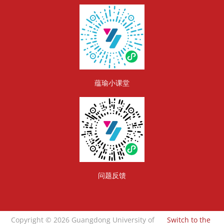
Blocks
蕴瑜小课堂
问题反馈
Copyright © 2026 Guangdong University of
Switch to the