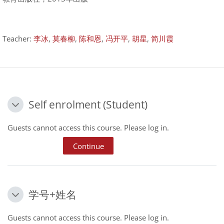
Teacher:
李冰
,
莫春柳
,
陈和恩
,
冯开平
,
胡星
,
简川霞
Self enrolment (Student)
Self enrolment (Student)
Self enrolment (Student)
Guests cannot access this course. Please log in.
Continue
学号+姓名
学号+姓名
学号+姓名
Guests cannot access this course. Please log in.