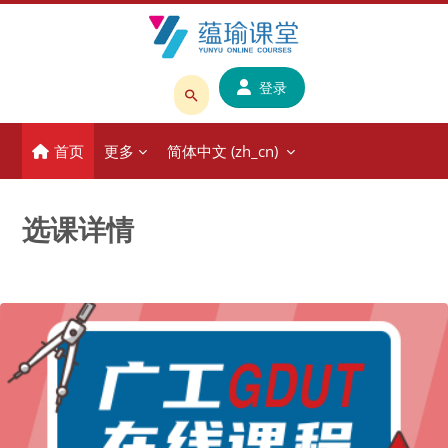
跳到主要内容
登录
搜
索
首页
更多
简体中文 ‎(zh_cn)‎
课
程
或
选课详情
教
师
名
称