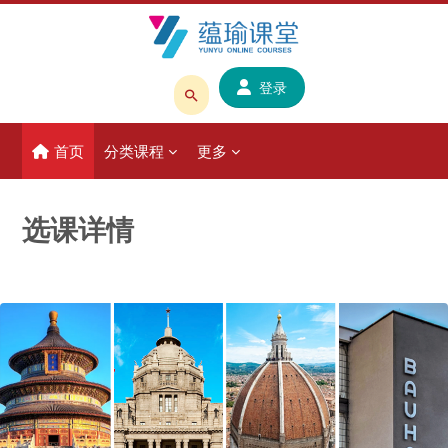
跳到主要内容
登录
搜
索
首页
分类课程
更多
课
程
或
选课详情
教
师
名
称