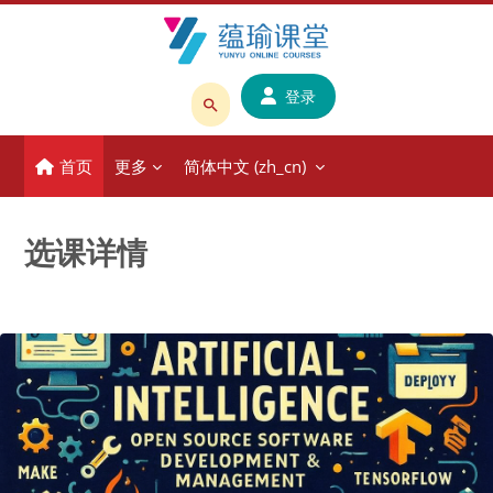
跳到主要内容
登录
搜
索
首页
更多
简体中文 ‎(zh_cn)‎
课
程
或
选课详情
教
师
名
称