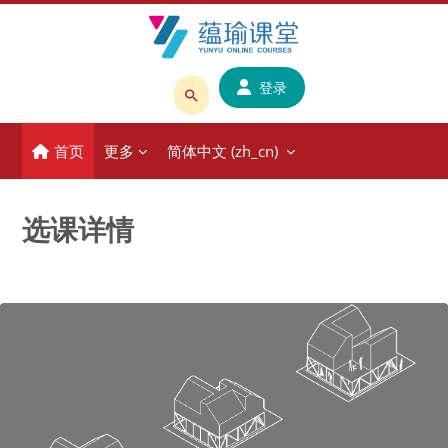
跳到主要内容
登录
搜
索
首页
更多
简体中文 ‎(zh_cn)‎
课
程
或
选课详情
教
师
名
称