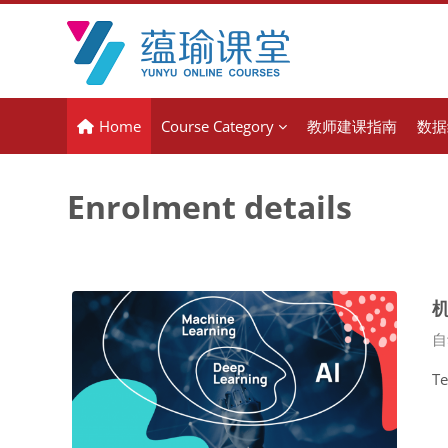
Skip to main content
Home
Course Category
教师建课指南
数据
Enrolment details
Co
自
Te