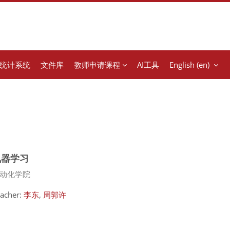
统计系统
文件库
教师申请课程
AI工具
English ‎(en)‎
机器学习
urse category
动化学院
acher:
李东
,
周郭许