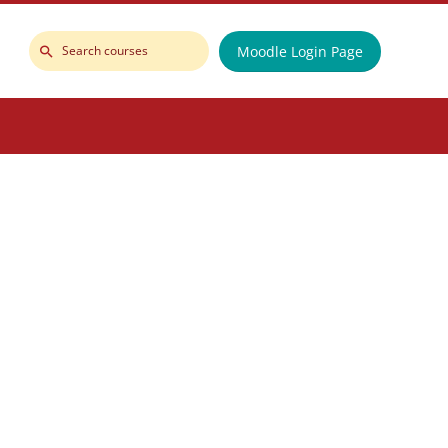
Moodle Login Page
Search
courses