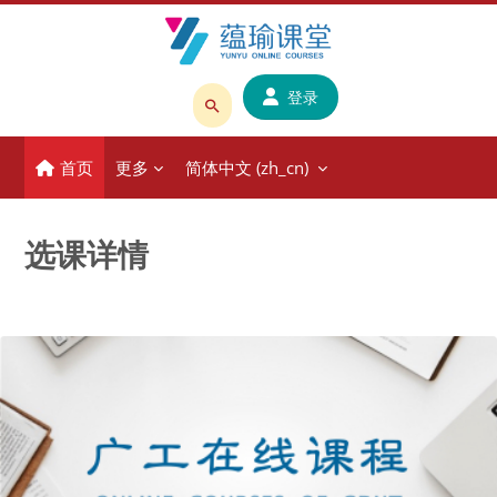
跳到主要内容
登录
搜
索
首页
更多
简体中文 ‎(zh_cn)‎
课
程
或
选课详情
教
师
名
称