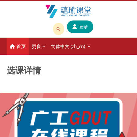
跳到主要内容
登录
搜
索
首页
更多
简体中文 ‎(zh_cn)‎
课
程
或
选课详情
教
师
名
称