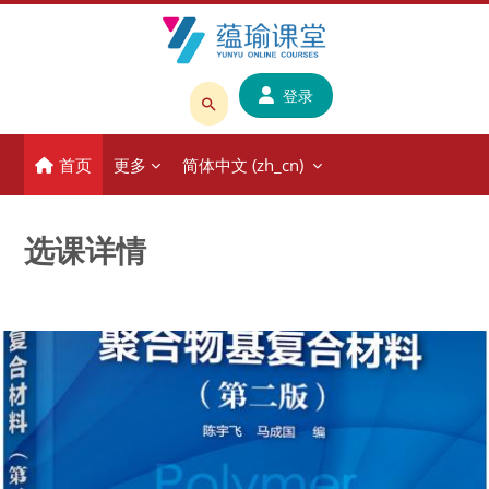
跳到主要内容
登录
搜
索
首页
更多
简体中文 ‎(zh_cn)‎
课
程
或
选课详情
教
师
名
称