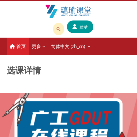
跳到主要内容
登录
搜
索
首页
更多
简体中文 ‎(zh_cn)‎
课
程
或
选课详情
教
师
名
称