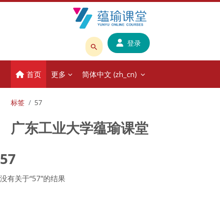
跳到主要内容
登录
搜
索
首页
更多
简体中文 ‎(zh_cn)‎
课
程
或
标签
57
教
广东工业大学蕴瑜课堂
师
名
称
57
没有关于“57”的结果