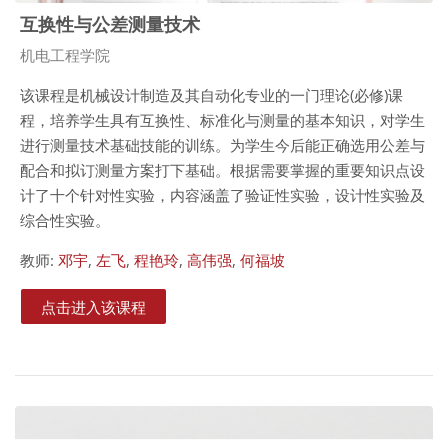
互换性与公差测量技术
课程类别
机电工程学院
该课程是机械设计制造及其自动化专业的一门理论
(
必修
)
课
程，培养学生具有互换性、标准化与测量的基本知识，对学生
进行测量技术基础技能的训练。为学生今后能正确选用公差与
配合和拟订测量方案打下基础。根据需要掌握的重要知识点设
计了十个针对性实验，内容涵盖了验证性实验，设计性实验及
综合性实验。
教师:
邓宇
,
左飞
,
程艳玲
,
高伟强
,
何福坡
点击进入该课程