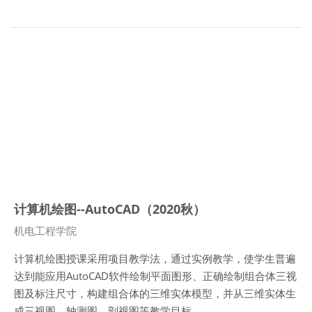
计算机绘图--AutoCAD（2020秋）
课程类别
机电工程学院
计算机绘图授课采用项目教学法，通过实例教学，使学生普遍
达到能应用
AutoCAD
软件绘制平面图形、正确绘制组合体三视
图及标注尺寸，构建组合体的三维实体模型，并从三维实体生
成三视图、轴测图、剖视图等教学目标。