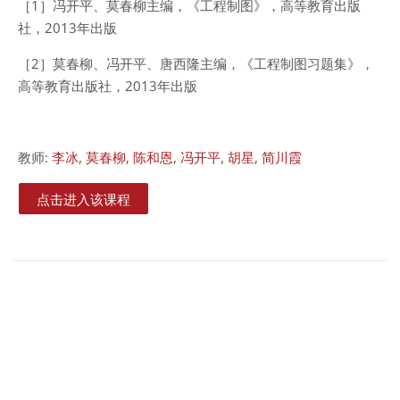
［
1
］冯开平、莫春柳主编，《工程制图》，高等教育出版
社，
2013
年出版
［
2
］莫春柳、冯开平、唐西隆主编，《工程制图习题集》，
高等教育出版社，
2013
年出版
教师:
李冰
,
莫春柳
,
陈和恩
,
冯开平
,
胡星
,
简川霞
点击进入该课程