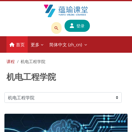
跳到主要内容
登录
搜
索
首页
更多
简体中文 ‎(zh_cn)‎
课
程
或
课程
机电工程学院
教
机电工程学院
师
名
称
课程类别