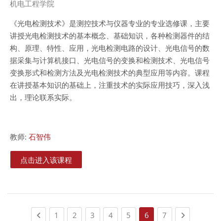
课程类别
机电工程学院
《光电检测技术》是测控技术与仪器专业的专业选修课，主要
讲授光电检测技术的基本概念、基础知识，各种检测器件的结
构、原理、特性、应用，光电检测电路的设计、光电信号的数
据采集与计算机接口、光电信号的变换和检测技术、光电信号
变换形式和检测方法及光电检测技术的典型应用等内容。课程
在讲授基本知识的基础上，注重技术的实际应用技巧，深入浅
出，理论联系实际。
教师:
石智伟
点击进入该课程
Previous page
(current)
(current)
(current)
(current)
(current)
(current)
Next page
1
2
3
4
5
6
7