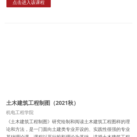
点击进入该课程
土木建筑工程制图（2021秋）
课程类别
机电工程学院
《土木建筑工程制图》研究绘制和阅读土木建筑工程图样的理
论和方法，是一门面向土建类专业开设的、实践性很强的专业
基础理论课。课程以平行投影理论为基础，讲授土木建筑工程