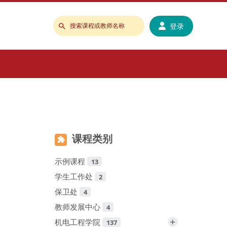
登录
搜
索
课
程
或
教
师
名
称
课程类别
示例课程
13
学生工作处
2
保卫处
4
教师发展中心
4
+
机电工程学院
137