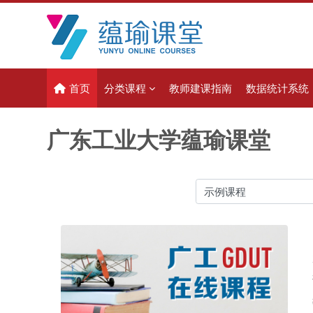
跳到主要内容
首页
分类课程
教师建课指南
数据统计系统
广东工业大学蕴瑜课堂
课程类别