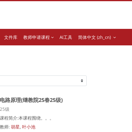
文件库
教师申请课程
AI工具
简体中文 ‎(zh_cn)‎
电路原理(继教院25春25级)
课程类别
25级
课程简介:本课程围绕。。。
教师:
胡星
,
叶小池